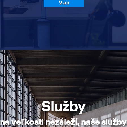
Viac
Služby
na veľkosti nezáleží, naše služby