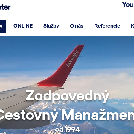
v
ONLINE
Služby
O nás
Referencie
K
Zodpovedný
Cestovný Manažmen
od 1994