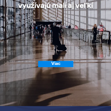
využívajú malí aj veľkí
Viac