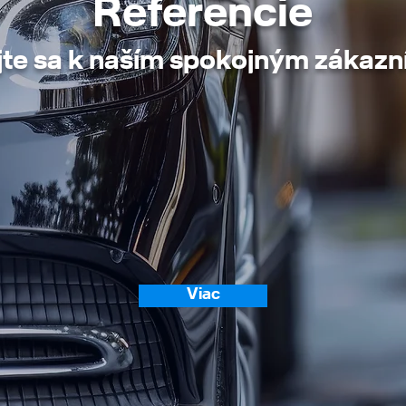
Referencie
jte sa k naším spokojným zákaz
Viac