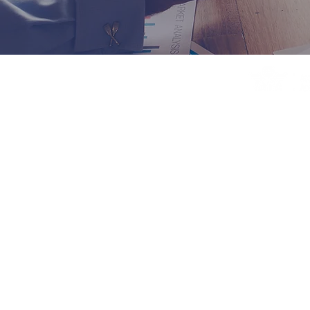
© 2025 ETN Slovakia spol. s r.o. Všetky práva
vyhradené.