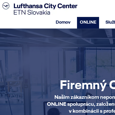
Domov
ONLINE
Služ
Firemný 
Našim zákazníkom nepon
ONLINE spoluprácu, založen
v kombinácii s pr